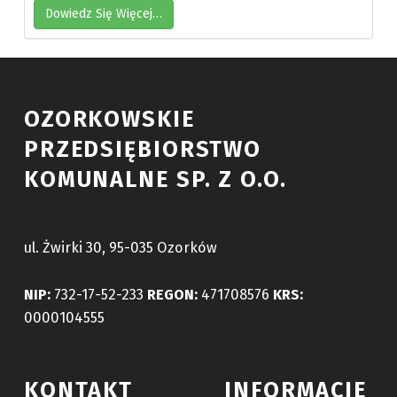
Dowiedz Się Więcej…
Skip back to main navigation
OZORKOWSKIE
PRZEDSIĘBIORSTWO
KOMUNALNE SP. Z O.O.
ul. Żwirki 30, 95-035 Ozorków
NIP:
732-17-52-233
REGON:
471708576
KRS:
0000104555
KONTAKT
INFORMACJE